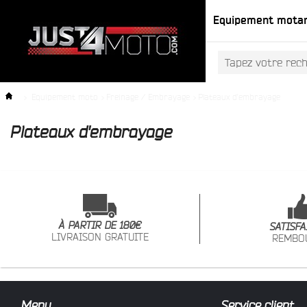
Equipement mota
>
Equipement moto
>
Freinage / Embrayage
>
Plateaux d'embrayage
Plateaux d'embrayage
À PARTIR DE 180€
SATISFA
LIVRAISON GRATUITE
REMBO
Menu
Service client