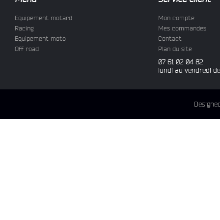
Equipement motard
Mon compte
Racing
Mes commandes
Equipement moto
Contact
Off road
Plan du site
07 61 02 04 82
lundi au vendredi d
Designe