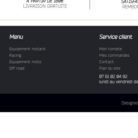
À PARTIR DE 180€
SATISFA
LIVRAISON GRATUITE
REMBO
Menu
Service client
Equipement motard
Mon compte
Racing
Mes commandes
Equipement moto
Contact
Off road
Plan du site
07 61 02 04 82
lundi au vendredi d
Designe