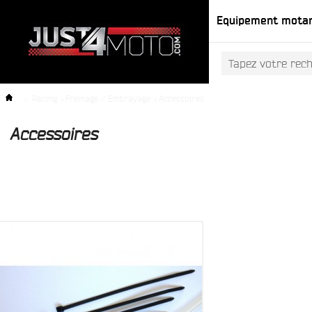
Equipement mota
>
Racing
>
Freinage / Embrayage
>
Accessoires
Accessoires