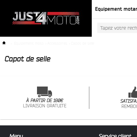
Equipement mota
>
Equipement moto
>
Accessoires
>
Capot de selle
Capot de selle
À PARTIR DE 180€
SATISFA
LIVRAISON GRATUITE
REMBO
Menu
Service client