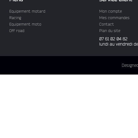
Equipement motard
Mon compte
Racing
Mes commandes
Equipement moto
Contact
Off road
Plan du site
07 61 02 04 82
lundi au vendredi d
Designe