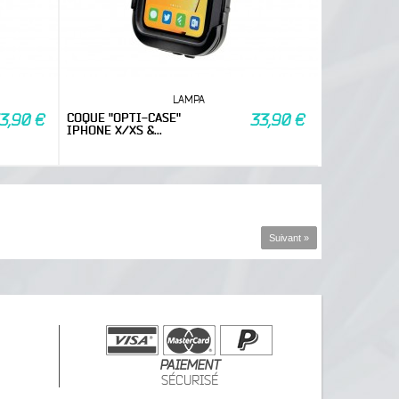
LAMPA
COQUE "OPTI-CASE"
3,90 €
33,90 €
IPHONE X/XS &...
Suivant »
PAIEMENT
SÉCURISÉ