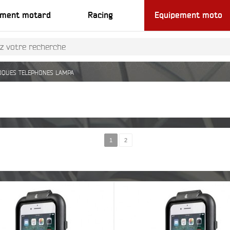
ement motard
Racing
Equipement moto
OQUES TELEPHONES LAMPA
1
2