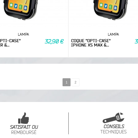
LAMPA
LAMPA
PTI-CASE"
COQUE "OPTI-CASE"
32,90 €
3
 &...
IPHONE XS MAX &...
1
2
CONSEILS
SATISFAIT OU
TECHNIQUES
REMBOURSÉ