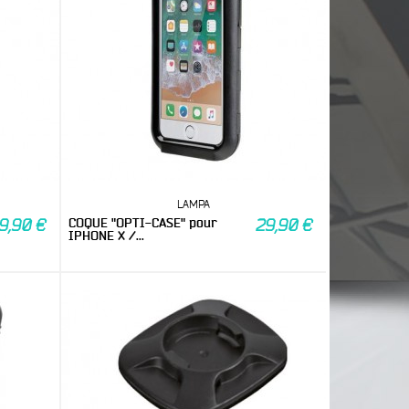
LAMPA
COQUE "OPTI-CASE" pour
9,90 €
29,90 €
IPHONE X /...