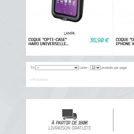
LAMPA
COQUE "OPTI-CASE"
COQUE "O
36,90 €
HARD UNIVERSELLE...
IPHONE XR
Tri
Lister :
produits par page
« Précédent
À PARTIR DE 180€
LIVRAISON GRATUITE