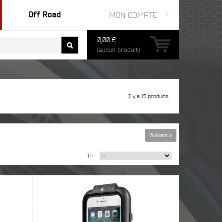
Off Road
MON COMPTE
0,00 €
(aucun produit)
Il y a 15 produits.
Suivant »
Tri