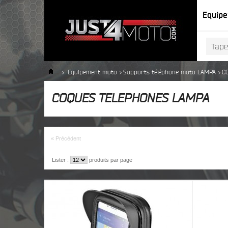
Equip
>
Equipement moto
>
Supports téléphone moto LAMPA
>
C
COQUES TELEPHONES LAMPA
« Précédent
Lister :
produits par page