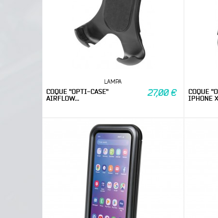
LAMPA
COQUE "OPTI-CASE"
COQUE "O
27,00 €
AIRFLOW...
IPHONE 