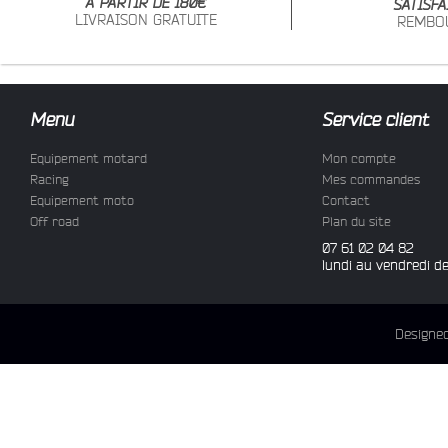
À PARTIR DE 180€
SATISFA
LIVRAISON GRATUITE
REMBO
Menu
Service client
Equipement motard
Mon compte
Racing
Mes commandes
Equipement moto
Contact
Off road
Plan du site
07 61 02 04 82
lundi au vendredi d
Designe