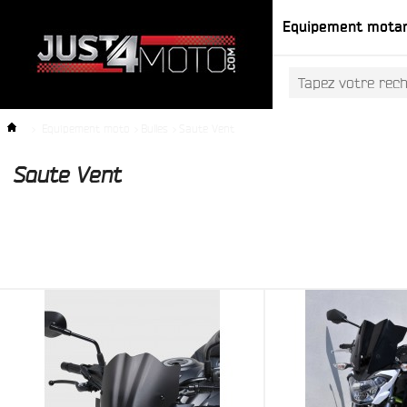
Equipement mota
>
Equipement moto
>
Bulles
>
Saute Vent
Saute Vent