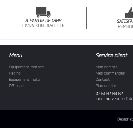
À PARTIR DE 180€
SATISFA
LIVRAISON GRATUITE
REMBO
Menu
Service client
Equipement motard
Mon compte
Racing
Mes commandes
Equipement moto
Contact
Off road
Plan du site
07 61 02 04 82
lundi au vendredi d
Designe