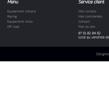
Menu
Service client
Equipement motard
Mon compte
Racing
Mes commandes
Equipement moto
Contact
Off road
Plan du site
07 61 02 04 82
lundi au vendredi d
Designe