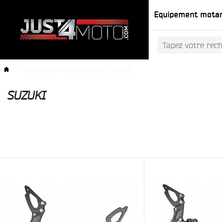
Equipement mota
>
Racing
>
Commandes reculées
>
SUZUKI
SUZUKI