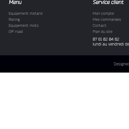
Menu
Service client
Equipement motard
Mon compte
Racing
Mes commandes
Equipement moto
Contact
Off road
Plan du site
07 61 02 04 82
lundi au vendredi d
Designe