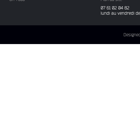
07 61 02 04 82
lundi au vendredi d
Designe