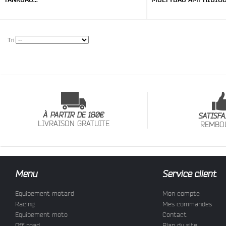
Tri
À PARTIR DE 180€
SATISFA
LIVRAISON GRATUITE
REMBO
Menu
Service client
Equipement motard
Mon compte
Racing
Mes commandes
Equipement moto
Contact
Off road
Plan du site