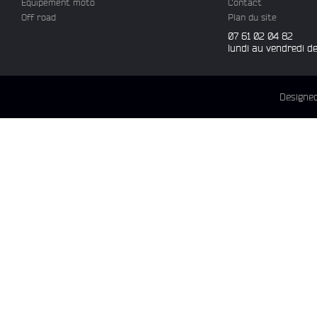
Equipement moto
Contact
Off road
Plan du site
07 61 02 04 82
lundi au vendredi d
Designe