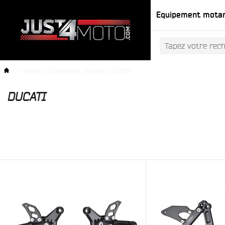
Equipement mota
>
Racing
>
Commandes reculées
>
DUCATI
DUCATI