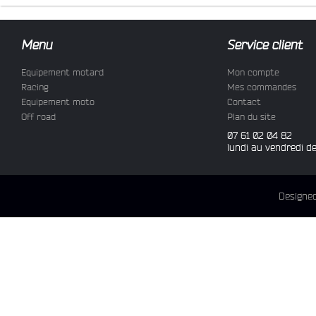
Menu
Service client
Equipement motard
Mon compte
Racing
Mes commandes
Equipement moto
Contact
Off road
Plan du site
07 61 02 04 82
lundi au vendredi d
Designe