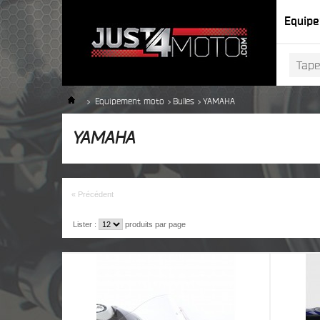
Equip
>
Equipement moto
>
Bulles
>
YAMAHA
YAMAHA
« Précédent
Lister :
produits par page