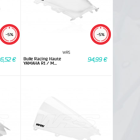
-5%
-5%
WRS
Bulle Racing Haute
6,52 €
94,99 €
YAMAHA R1 / M...