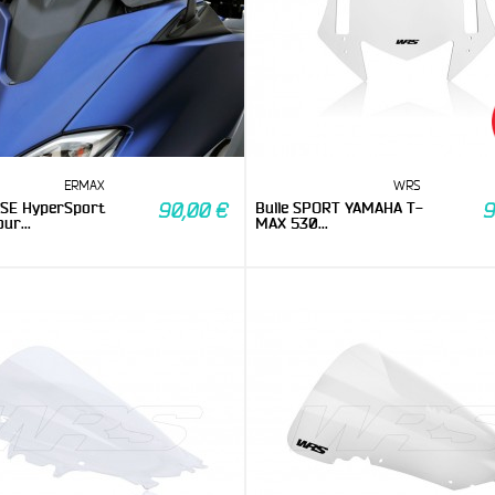
ERMAX
WRS
SE HyperSport
Bulle SPORT YAMAHA T-
90,00 €
9
ur...
MAX 530...