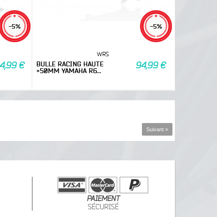
-5%
-5%
WRS
BULLE RACING HAUTE
4,99 €
94,99 €
+50MM YAMAHA R6...
Suivant »
PAIEMENT
SÉCURISÉ