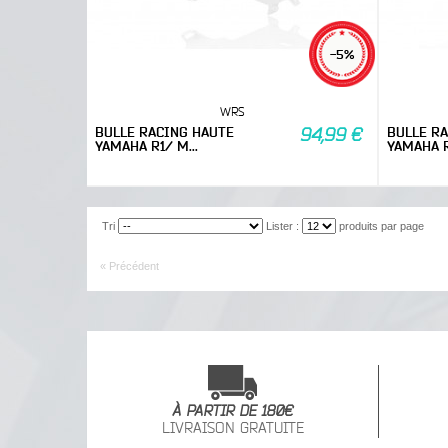
-5%
WRS
BULLE RACING HAUTE
BULLE R
94,99 €
YAMAHA R1/ M...
YAMAHA R
Tri
Lister :
produits par page
« Précédent
À PARTIR DE 180€
LIVRAISON GRATUITE