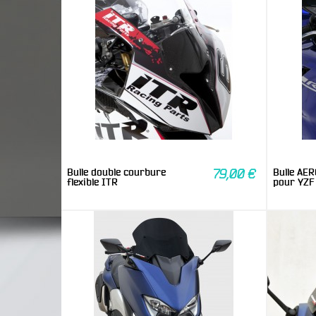
Bulle double courbure
Bulle AE
79,00 €
flexible ITR
pour YZF 