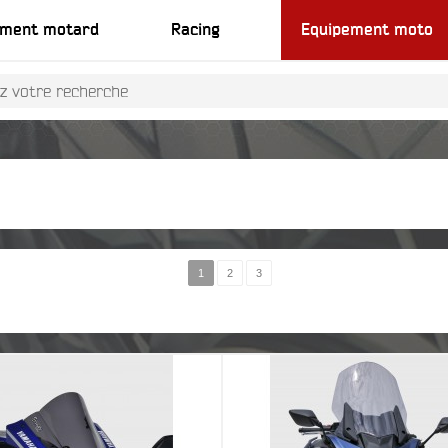
ement motard
Racing
Equipement moto
1
2
3