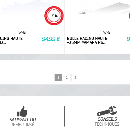
-5%
WRS
WRS
ACING HAUTE
BULLE RACING HAUTE
94,99 €
9
3...
+35MM YAMAHA R6...
1
2
3
CONSEILS
SATISFAIT OU
TECHNIQUES
REMBOURSÉ