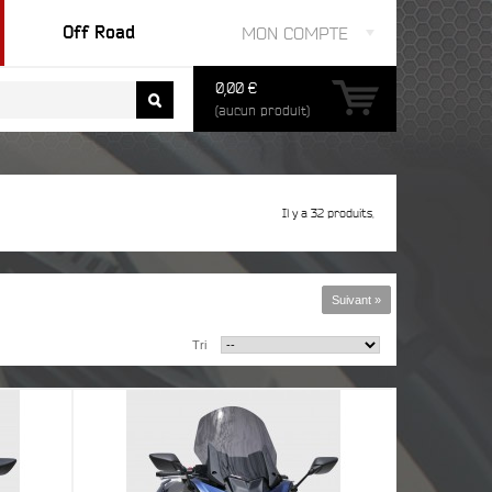
Off Road
MON COMPTE
0,00 €
(aucun produit)
Il y a 32 produits.
Suivant »
Tri