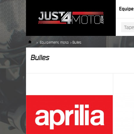
Equip
>
Equipement moto
>
Bulles
Bulles