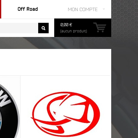
Off Road
MON COMPTE
0,00 €
(aucun produit)