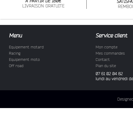
À PARTIR DE 180€
SATISFA
LIVRAISON GRATUITE
REMBO
Menu
Service client
Equipement motard
Mon compte
Racing
Mes commandes
Equipement moto
Contact
Off road
Plan du site
07 61 02 04 82
lundi au vendredi d
Designe