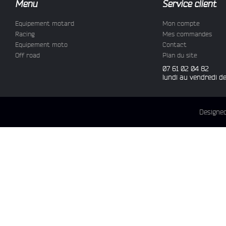
Menu
Service client
Equipement motard
Mon compte
Racing
Mes commandes
Equipement moto
Contact
Off road
Plan du site
07 61 02 04 82
lundi au vendredi d
Designe