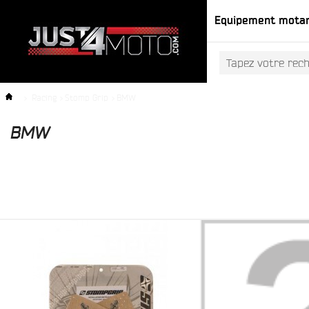
Equipement mota
>
Racing
>
Stomp Grip
>
BMW
BMW