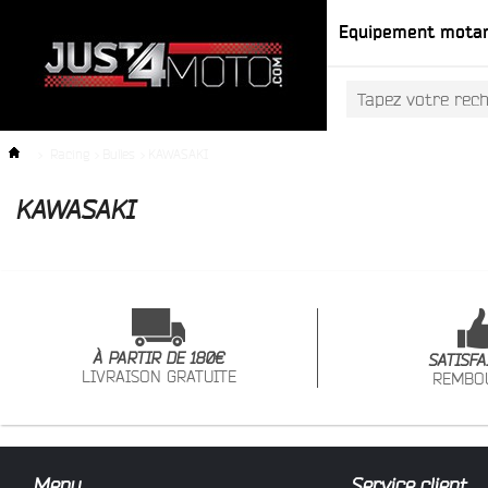
Equipement mota
>
Racing
>
Bulles
>
KAWASAKI
KAWASAKI
À PARTIR DE 180€
SATISFA
LIVRAISON GRATUITE
REMBO
Menu
Service client