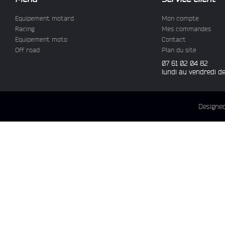
Equipement motard
Mon compte
Racing
Mes commandes
Equipement moto
Contact
Off road
Plan du site
07 61 02 04 82
lundi au vendredi d
Designe