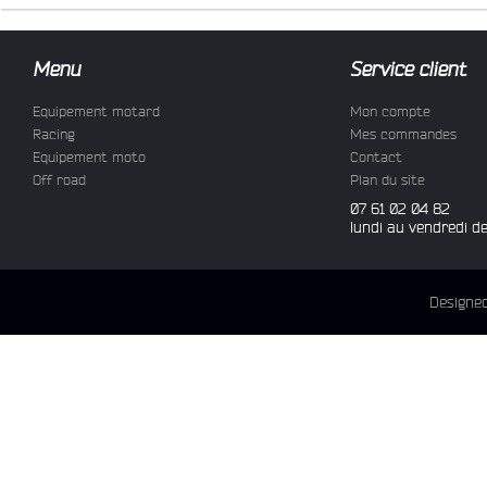
Menu
Service client
Equipement motard
Mon compte
Racing
Mes commandes
Equipement moto
Contact
Off road
Plan du site
07 61 02 04 82
lundi au vendredi d
Designe