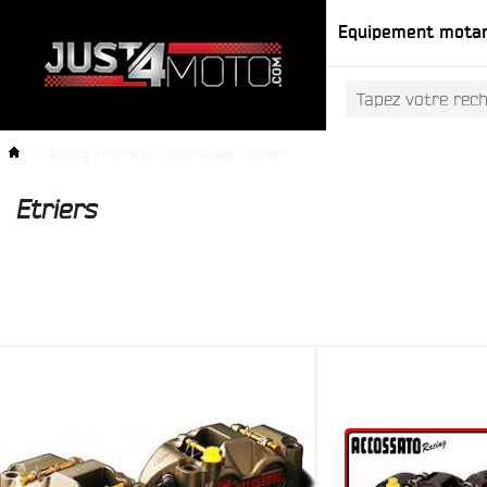
Equipement mota
>
Racing
>
Freinage / Embrayage
>
Etriers
Etriers