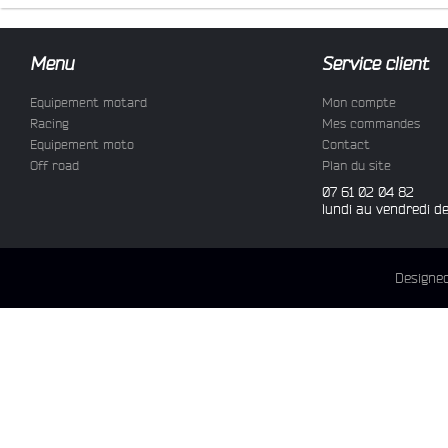
Menu
Service client
Equipement motard
Mon compte
Racing
Mes commandes
Equipement moto
Contact
Off road
Plan du site
07 61 02 04 82
lundi au vendredi d
Designe