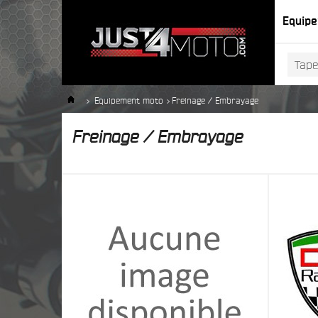
Equip
>
Equipement moto
>
Freinage / Embrayage
Freinage / Embrayage