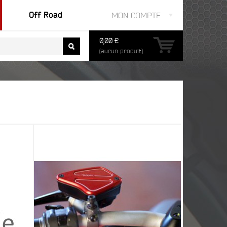
Off Road
MON COMPTE
0,00 €
(aucun produit)