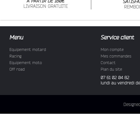
À PARTIR DE 180€
SATISFA
LIVRAISON GRATUITE
REMBO
Menu
Service client
Equipement motard
Mon compte
Racing
Mes commandes
Equipement moto
Contact
Off road
Plan du site
07 61 02 04 82
lundi au vendredi d
Designe