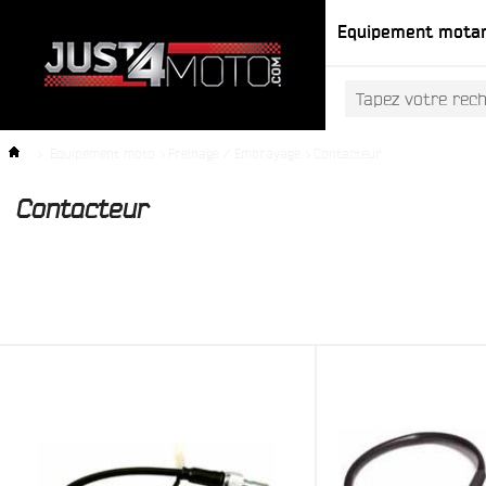
Equipement mota
>
Equipement moto
>
Freinage / Embrayage
>
Contacteur
Contacteur