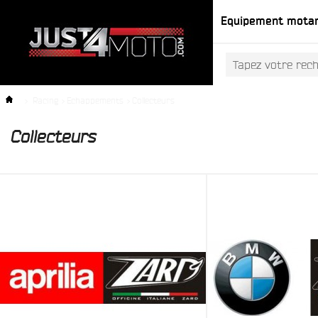
Equipement mota
>
Racing
>
Echappements
>
Collecteurs
Collecteurs