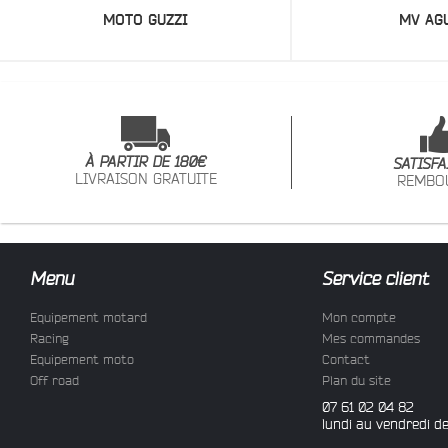
MOTO GUZZI
MV AG
À PARTIR DE 180€
SATISFA
LIVRAISON GRATUITE
REMBO
Menu
Service client
Equipement motard
Mon compte
Racing
Mes commandes
Equipement moto
Contact
Off road
Plan du site
07 61 02 04 82
lundi au vendredi d