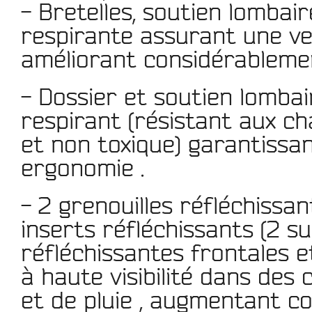
- Bretelles, soutien lombai
respirante
assurant une
ve
améliorant
considérableme
-
Dossier et soutien lomba
respirant (résistant aux c
et non toxique) garantissa
ergonomie .
- 2 grenouilles réfléchissant
inserts réfléchissants (2 sur
réfléchissantes frontales e
à h
aute visibilité
dans des co
et de pluie
, augmentant c