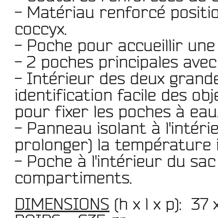
-
Matériau renforcé
positi
coccyx.
-
Poche
pour accueillir un
- 2 poches principales ave
- Intérieur des deux grand
identification facile
des obj
pour fixer les poches à eau
-
Panneau isolant
à l'intér
prolonger) la température i
-
Poche
à l'intérieur du sa
compartiments.
DIMENSIONS
(h x l x p):
37 x