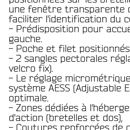
une
fenêtre transparente 
faciliter l'identification du 
- Prédisposition pour
accue
gauche.
- Poche et filet positionnés
- 2 sangles pectorales rég
velcro fix).
- Le réglage micrométrique
système
AESS
(Adjustable 
optimale.
-
Zones dédiées
à l'héberg
d'action (bretelles et dos),
-
Coutures renforcées
de c