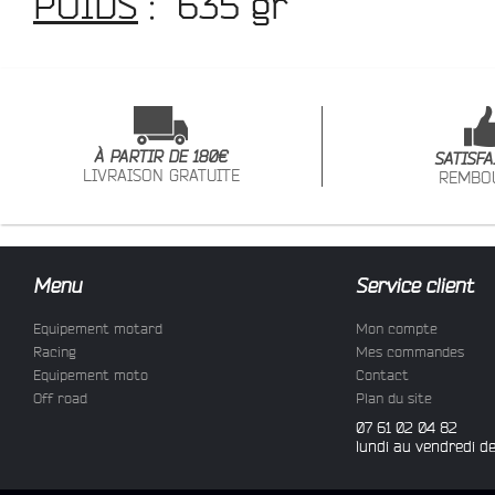
POIDS
:
635 gr
À PARTIR DE 180€
SATISFA
LIVRAISON GRATUITE
REMBO
Menu
Service client
Equipement motard
Mon compte
Racing
Mes commandes
Equipement moto
Contact
Off road
Plan du site
07 61 02 04 82
lundi au vendredi d